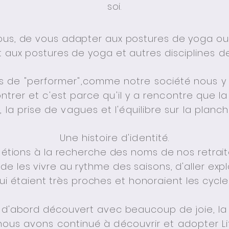
soi.
us, de vous adapter aux postures de yoga ou 
st aux postures de yoga et autres
disciplines
de
as de "performer",comme notre société nous y 
contrer et c'est parce qu'il y a rencontre que 
la prise de vagues et l'équilibre sur la planche
Une
histoire
d'identité.
 étions à la recherche des noms de nos retraite
e les vivre au rythme des saisons, d'aller explo
i étaient très proches et honoraient les cycle
ns d'abord découvert avec beaucoup de
joie
,
la
, nous avons continué à découvrir et adopter Li