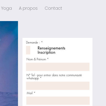
Yoga
A propos
Contact
O
Demande :
*
b
Renseignements
l
i
Inscription
g
a
Nom & Prénom
t
o
i
r
e
N° Tel - pour entrer dans notre communauté
whatsapp
Mail