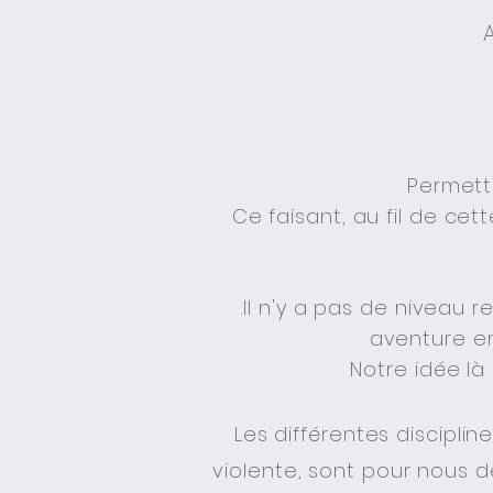
A
Permet
Ce faisant, au fil de ce
.
Il n'y a pas de niveau r
aventure e
Notre idée l
Les différentes discipli
violente, sont pour nous 